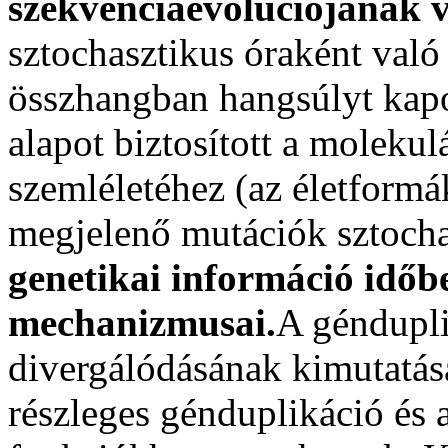
szekvenciaevolúciójának 
sztochasztikus óraként való
összhangban hangsúlyt kapot
alapot biztosított a molekul
szemléletéhez (az életform
megjelenő mutációk sztocha
genetikai információ idő
mechanizmusai.
A géndupli
divergálódásának kimutatása
részleges génduplikáció és 