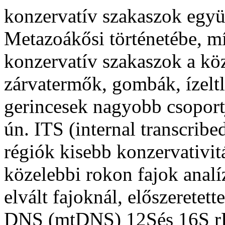
konzervatív szakaszok együt
Metazoák
ősi történetébe, 
konzervatív szakaszok a kö
zárvatermők, gombák, ízelt
gerincesek nagyobb csoportj
ún. ITS (internal transcrib
régiók kisebb konzervativi
közelebbi rokon fajok analí
elvált fajoknál, előszeretett
DNS (mtDNS) 12Sés 16S rR