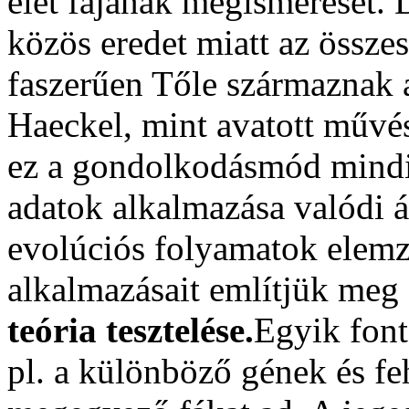
élet fájának megismerését. D
közös eredet miatt az össze
faszerűen Tőle származnak a
Haeckel, mint avatott művész
ez a gondolkodásmód mindig
adatok alkalmazása valódi á
evolúciós folyamatok elemz
alkalmazásait említjük meg 
teória tesztelése.
Egyik font
pl. a különböző gének és f