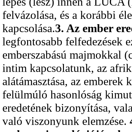
lépés (lesz) innen a LUCA 
felvázolása, és a korábbi é
kapcsolása.
3. Az ember ere
legfontosabb felfedezések ez
emberszabású majmokkal (c
intim kapcsolatunk, az afrik
alátámasztása, az emberek k
felülmúló hasonlóság kimuta
eredetének bizonyítása, val
való viszonyunk elemzése.