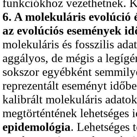
funkciókhoz vezethetnek. K
6. A molekuláris evolúció 
az evolúciós események id
molekuláris és fosszilis ada
aggályos, de mégis a legíg
sokszor egyébként semmilyen
reprezentált eseményt időbe
kalibrált molekuláris adato
megtörténtének lehetséges i
epidemológia
. Lehetséges 