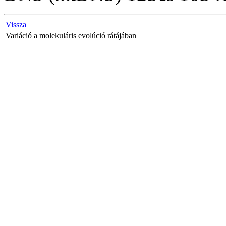
Vissza
Variáció a molekuláris evolúció rátájában