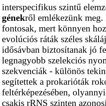
interspecifikus szintű elem
gének
ről emlékezünk meg. 
fontosak, mert könnyen hoz
evolúciós ráták széles skál
idősávban biztosítanak jó f
legnagyobb szelekciós nyom
szekvenciák - különös tekint
segítettek a prokarióták ro
feltérképezésében, olyanny
csakis rRNS szinten azonosí