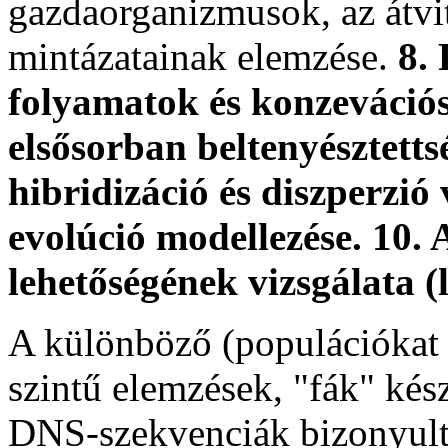
gazdaorganizmusok, az átvit
mintázatainak elemzése.
8.
folyamatok és konzevációs
elsősorban beltenyésztetts
hibridizáció és diszperzió 
evolúció modellezése. 10.
lehetőségének vizsgálata (
A különböző (populációkat el
szintű elemzések, "fák" ké
DNS-szekvenciák bizonyult