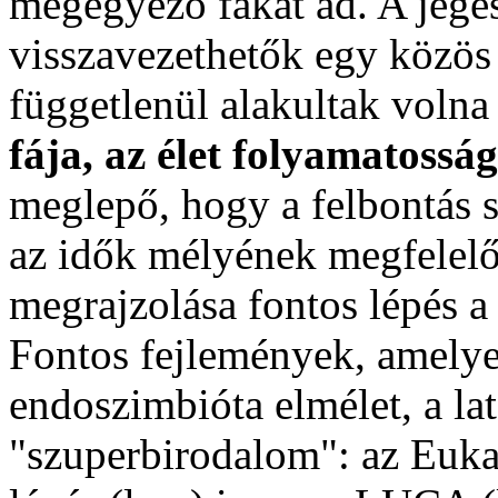
megegyező fákat ad. A jege
visszavezethetők egy közös ő
függetlenül alakultak volna 
fája, az élet folyamatossá
meglepő, hogy a felbontás 
az idők mélyének megfelelő 
megrajzolása fontos lépés a 
Fontos fejlemények, amelye
endoszimbióta elmélet, a lat
"szuperbirodalom": az Eukar